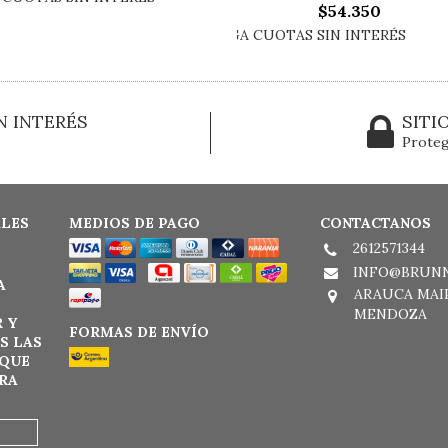
$54.350
N INTERÉS
SITI
Proteg
ALES
MEDIOS DE PAGO
CONTACTANOS
2612571344
INFO@BRUN
A
ARAUCA MAIP
MENDOZA
 Y
FORMAS DE ENVÍO
S LAS
QUE
RA