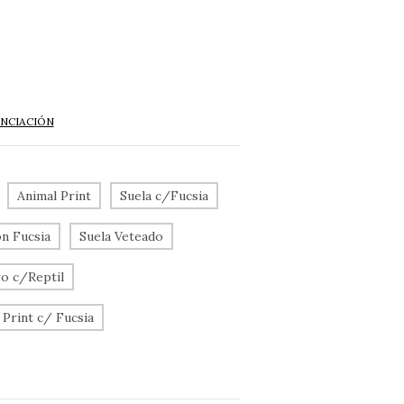
ANCIACIÓN
Animal Print
Suela c/Fucsia
on Fucsia
Suela Veteado
o c/Reptil
 Print c/ Fucsia