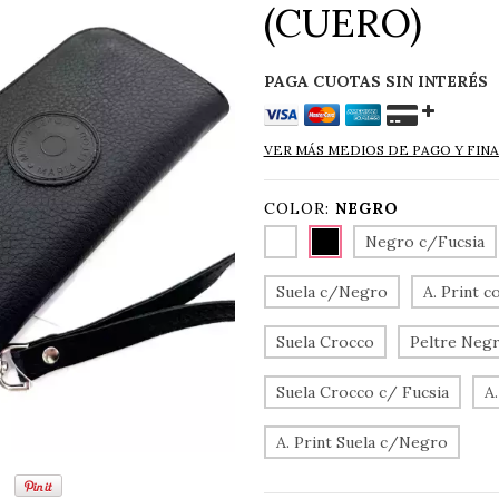
(CUERO)
VER MÁS MEDIOS DE PAGO Y FIN
COLOR:
NEGRO
Negro c/Fucsia
Suela c/Negro
A. Print c
Suela Crocco
Peltre Negr
Suela Crocco c/ Fucsia
A.
A. Print Suela c/Negro